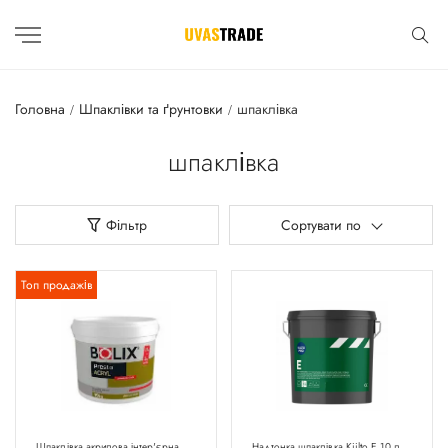
Головна
Шпаклівки та ґрунтовки
шпаклівка
шпаклівка
Фільтр
Сортувати по
Топ продажів
Шпаклівка акрилова інтер'єрна
Надтонка шпаклівка Kiilto E 10 л