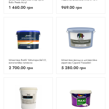
Bolix Presto Acryl
1 460.00
грн
969.00
грн
Шпаклівка Bostik Vatrumspackel LV,
Шпаклівка фасадна дісперсійна
вологостійка латексна
акрилова Caparol Fassaden-
Feinspachtel
2 700.00
грн
5 280.00
грн