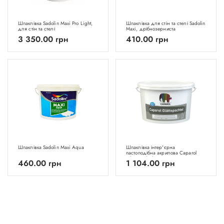
Шпаклівка Sadolin Maxi Pro Light,
Шпаклівка для стін та стелі Sadolin
для стін та стелі
Maxi, дрібнозерниста
3 350.00
грн
410.00
грн
Шпаклівка Sadolin Maxi Aqua
Шпаклівка інтер'єрна
пастоподібна акрилова Caparol
Glättspachtel
460.00
грн
1 104.00
грн